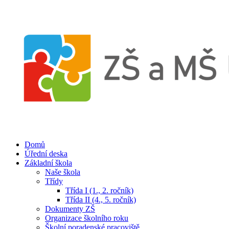
Domů
Úřední deska
Základní škola
Naše škola
Třídy
Třída I (1., 2. ročník)
Třída II (4., 5. ročník)
Dokumenty ZŠ
Organizace školního roku
Školní poradenské pracoviště