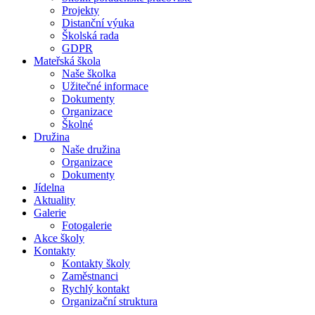
Projekty
Distanční výuka
Školská rada
GDPR
Mateřská škola
Naše školka
Užitečné informace
Dokumenty
Organizace
Školné
Družina
Naše družina
Organizace
Dokumenty
Jídelna
Aktuality
Galerie
Fotogalerie
Akce školy
Kontakty
Kontakty školy
Zaměstnanci
Rychlý kontakt
Organizační struktura