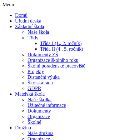
Menu
Domů
Úřední deska
Základní škola
Naše škola
Třídy
Třída I (1., 2. ročník)
Třída II (4., 5. ročník)
Dokumenty ZŠ
Organizace školního roku
Školní poradenské pracoviště
Projekty
Distanční výuka
Školská rada
GDPR
Mateřská škola
Naše školka
Užitečné informace
Dokumenty
Organizace
Školné
Družina
Naše družina
Organizace