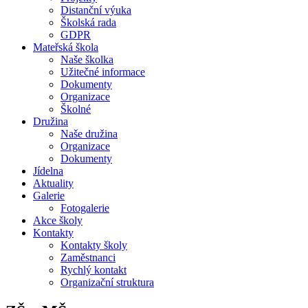
Distanční výuka
Školská rada
GDPR
Mateřská škola
Naše školka
Užitečné informace
Dokumenty
Organizace
Školné
Družina
Naše družina
Organizace
Dokumenty
Jídelna
Aktuality
Galerie
Fotogalerie
Akce školy
Kontakty
Kontakty školy
Zaměstnanci
Rychlý kontakt
Organizační struktura