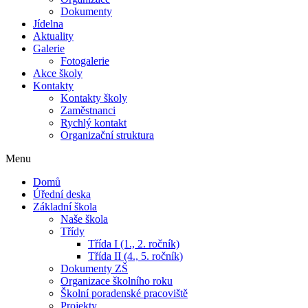
Dokumenty
Jídelna
Aktuality
Galerie
Fotogalerie
Akce školy
Kontakty
Kontakty školy
Zaměstnanci
Rychlý kontakt
Organizační struktura
Menu
Domů
Úřední deska
Základní škola
Naše škola
Třídy
Třída I (1., 2. ročník)
Třída II (4., 5. ročník)
Dokumenty ZŠ
Organizace školního roku
Školní poradenské pracoviště
Projekty