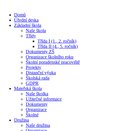
Domů
Úřední deska
Základní škola
Naše škola
Třídy
Třída I (1., 2. ročník)
Třída II (4., 5. ročník)
Dokumenty ZŠ
Organizace školního roku
Školní poradenské pracoviště
Projekty
Distanční výuka
Školská rada
GDPR
Mateřská škola
Naše školka
Užitečné informace
Dokumenty
Organizace
Školné
Družina
Naše družina
Organizace