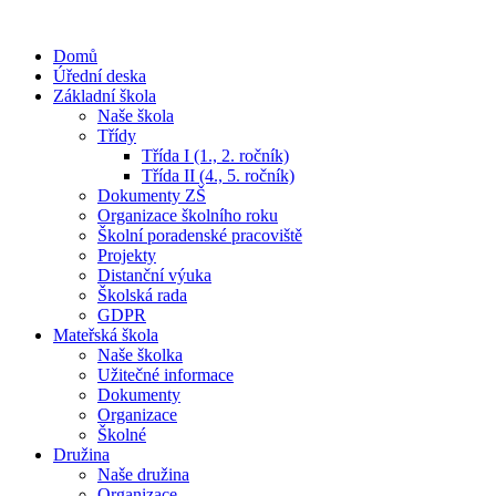
Domů
Úřední deska
Základní škola
Naše škola
Třídy
Třída I (1., 2. ročník)
Třída II (4., 5. ročník)
Dokumenty ZŠ
Organizace školního roku
Školní poradenské pracoviště
Projekty
Distanční výuka
Školská rada
GDPR
Mateřská škola
Naše školka
Užitečné informace
Dokumenty
Organizace
Školné
Družina
Naše družina
Organizace