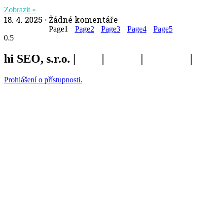
Zobrazit »
18. 4. 2025
Žádné komentáře
Page
1
Page
2
Page
3
Page
4
Page
5
hi SEO, s.r.o. |
web
|
studio
|
fotograf
|
Prohlášení o přístupnosti.