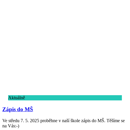
Aktuálně
Zápis do MŠ
Ve středu 7. 5. 2025 proběhne v naší škole zápis do MŠ. Těšíme se
na Vás:-)