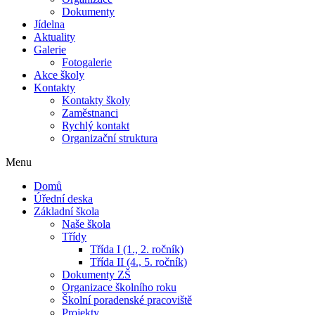
Dokumenty
Jídelna
Aktuality
Galerie
Fotogalerie
Akce školy
Kontakty
Kontakty školy
Zaměstnanci
Rychlý kontakt
Organizační struktura
Menu
Domů
Úřední deska
Základní škola
Naše škola
Třídy
Třída I (1., 2. ročník)
Třída II (4., 5. ročník)
Dokumenty ZŠ
Organizace školního roku
Školní poradenské pracoviště
Projekty