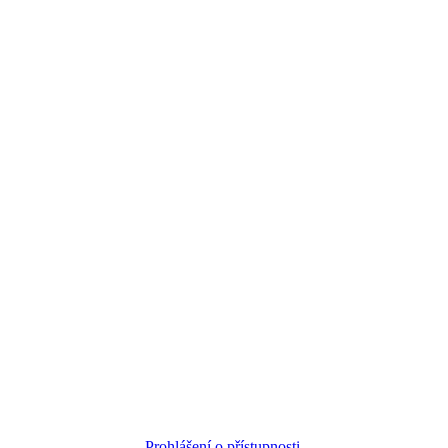
hi SEO, s.r.o. |
web
|
studio
|
fotograf
|
Prohlášení o přístupnosti.