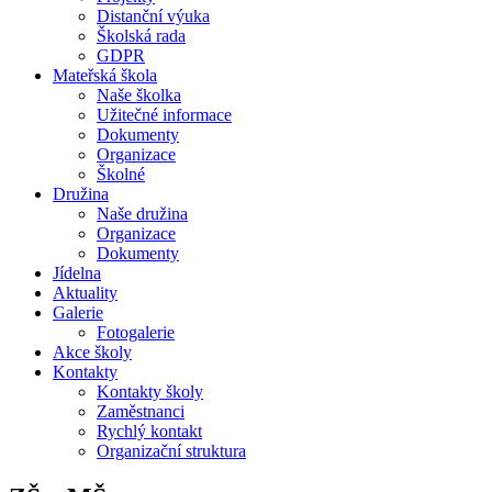
Distanční výuka
Školská rada
GDPR
Mateřská škola
Naše školka
Užitečné informace
Dokumenty
Organizace
Školné
Družina
Naše družina
Organizace
Dokumenty
Jídelna
Aktuality
Galerie
Fotogalerie
Akce školy
Kontakty
Kontakty školy
Zaměstnanci
Rychlý kontakt
Organizační struktura