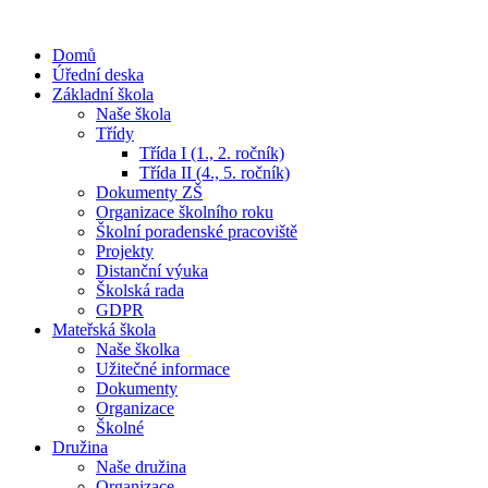
Domů
Úřední deska
Základní škola
Naše škola
Třídy
Třída I (1., 2. ročník)
Třída II (4., 5. ročník)
Dokumenty ZŠ
Organizace školního roku
Školní poradenské pracoviště
Projekty
Distanční výuka
Školská rada
GDPR
Mateřská škola
Naše školka
Užitečné informace
Dokumenty
Organizace
Školné
Družina
Naše družina
Organizace