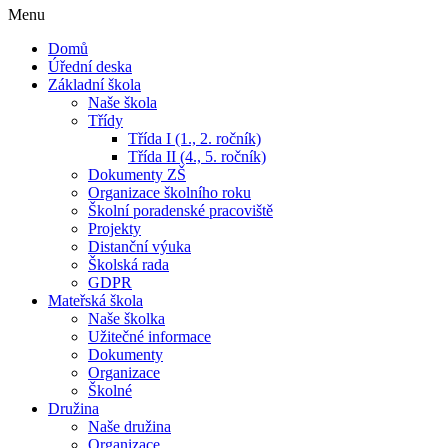
Menu
Domů
Úřední deska
Základní škola
Naše škola
Třídy
Třída I (1., 2. ročník)
Třída II (4., 5. ročník)
Dokumenty ZŠ
Organizace školního roku
Školní poradenské pracoviště
Projekty
Distanční výuka
Školská rada
GDPR
Mateřská škola
Naše školka
Užitečné informace
Dokumenty
Organizace
Školné
Družina
Naše družina
Organizace