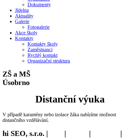
Dokumenty
Jídelna
Aktuality
Galerie
Fotogalerie
Akce školy
Kontakty
Kontakty školy
Zaměstnanci
Rychlý kontakt
Organizační struktura
ZŠ a MŠ
Úsobrno
Distanční výuka
V případě karantény nebo izolace žáka nabízíme možnost
distančního vzdělávání.
hi SEO, s.r.o. |
web
|
studio
|
fotograf
|