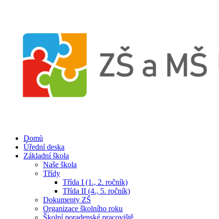
Domů
Úřední deska
Základní škola
Naše škola
Třídy
Třída I (1., 2. ročník)
Třída II (4., 5. ročník)
Dokumenty ZŠ
Organizace školního roku
Školní poradenské pracoviště