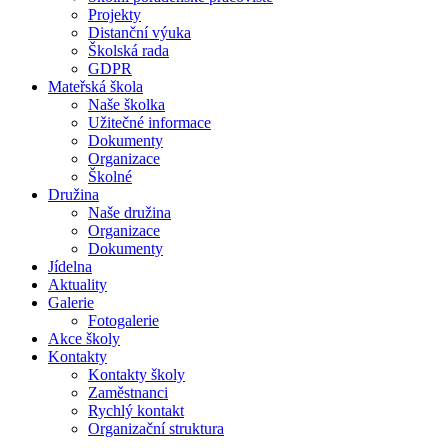
Projekty
Distanční výuka
Školská rada
GDPR
Mateřská škola
Naše školka
Užitečné informace
Dokumenty
Organizace
Školné
Družina
Naše družina
Organizace
Dokumenty
Jídelna
Aktuality
Galerie
Fotogalerie
Akce školy
Kontakty
Kontakty školy
Zaměstnanci
Rychlý kontakt
Organizační struktura