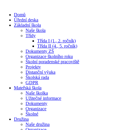
Domů
Úřední deska
Základní škola
Naše škola
Třídy
Třída I (1., 2. ročník)
Třída II (4., 5. ročník)
Dokumenty ZŠ
Organizace školního roku
Školní poradenské pracoviště
Projekty
Distanční výuka
Školská rada
GDPR
Mateřská škola
Naše školka
Užitečné informace
Dokumenty
Organizace
Školné
Družina
Naše družina
Organizace