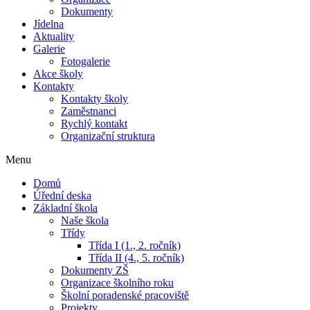
Dokumenty
Jídelna
Aktuality
Galerie
Fotogalerie
Akce školy
Kontakty
Kontakty školy
Zaměstnanci
Rychlý kontakt
Organizační struktura
Menu
Domů
Úřední deska
Základní škola
Naše škola
Třídy
Třída I (1., 2. ročník)
Třída II (4., 5. ročník)
Dokumenty ZŠ
Organizace školního roku
Školní poradenské pracoviště
Projekty