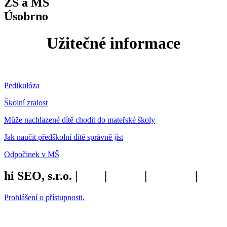
ZŠ a MŠ
Úsobrno
Užitečné informace
Pedikulóza
Školní zralost
Může nachlazené dítě chodit do mateřské školy
Jak naučit předškolní dítě správně jíst
Odpočinek v MŠ
hi SEO, s.r.o. |
web
|
studio
|
fotograf
|
Prohlášení o přístupnosti.