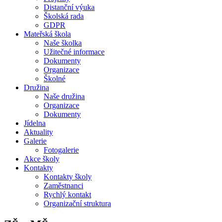
Distanční výuka
Školská rada
GDPR
Mateřská škola
Naše školka
Užitečné informace
Dokumenty
Organizace
Školné
Družina
Naše družina
Organizace
Dokumenty
Jídelna
Aktuality
Galerie
Fotogalerie
Akce školy
Kontakty
Kontakty školy
Zaměstnanci
Rychlý kontakt
Organizační struktura