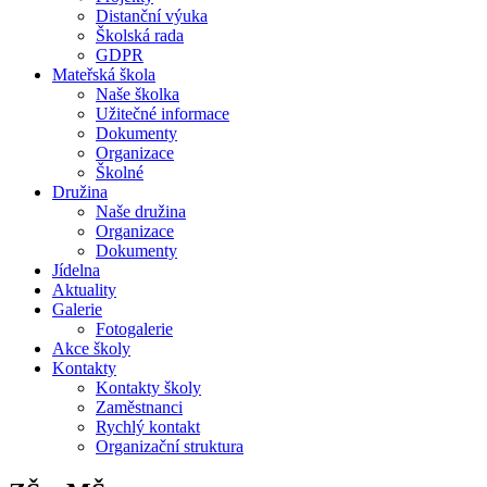
Distanční výuka
Školská rada
GDPR
Mateřská škola
Naše školka
Užitečné informace
Dokumenty
Organizace
Školné
Družina
Naše družina
Organizace
Dokumenty
Jídelna
Aktuality
Galerie
Fotogalerie
Akce školy
Kontakty
Kontakty školy
Zaměstnanci
Rychlý kontakt
Organizační struktura