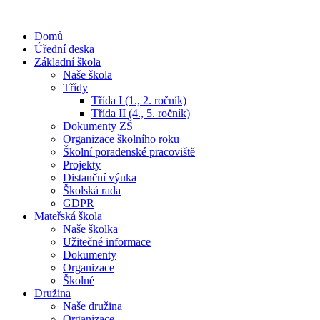
Domů
Úřední deska
Základní škola
Naše škola
Třídy
Třída I (1., 2. ročník)
Třída II (4., 5. ročník)
Dokumenty ZŠ
Organizace školního roku
Školní poradenské pracoviště
Projekty
Distanční výuka
Školská rada
GDPR
Mateřská škola
Naše školka
Užitečné informace
Dokumenty
Organizace
Školné
Družina
Naše družina
Organizace