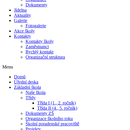
Dokumenty
Jídelna
Aktuality
Galerie
Fotogalerie
Akce školy
Kontakty
Kontakty školy
Zaměstnanci
Rychlý kontakt
Organizační struktura
Menu
Domů
Úřední deska
Základní škola
Naše škola
Třídy
Třída I (1., 2. ročník)
Třída II (4., 5. ročník)
Dokumenty ZŠ
Organizace školního roku
Školní poradenské pracoviště
Projekty