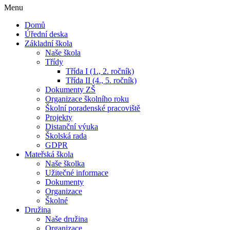
Menu
Domů
Úřední deska
Základní škola
Naše škola
Třídy
Třída I (1., 2. ročník)
Třída II (4., 5. ročník)
Dokumenty ZŠ
Organizace školního roku
Školní poradenské pracoviště
Projekty
Distanční výuka
Školská rada
GDPR
Mateřská škola
Naše školka
Užitečné informace
Dokumenty
Organizace
Školné
Družina
Naše družina
Organizace