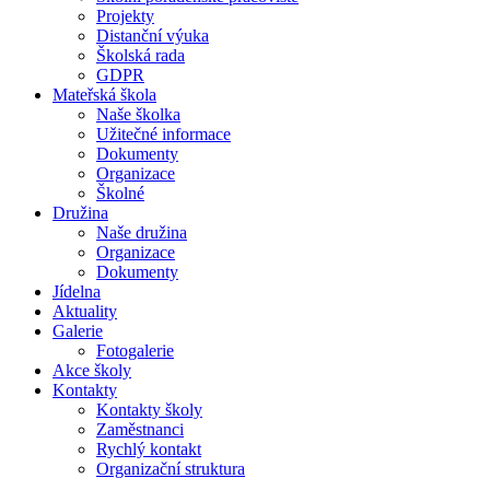
Projekty
Distanční výuka
Školská rada
GDPR
Mateřská škola
Naše školka
Užitečné informace
Dokumenty
Organizace
Školné
Družina
Naše družina
Organizace
Dokumenty
Jídelna
Aktuality
Galerie
Fotogalerie
Akce školy
Kontakty
Kontakty školy
Zaměstnanci
Rychlý kontakt
Organizační struktura