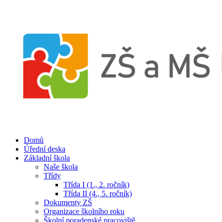
Domů
Úřední deska
Základní škola
Naše škola
Třídy
Třída I (1., 2. ročník)
Třída II (4., 5. ročník)
Dokumenty ZŠ
Organizace školního roku
Školní poradenské pracoviště