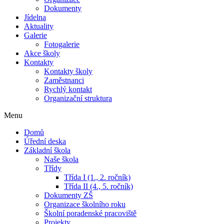
Dokumenty
Jídelna
Aktuality
Galerie
Fotogalerie
Akce školy
Kontakty
Kontakty školy
Zaměstnanci
Rychlý kontakt
Organizační struktura
Menu
Domů
Úřední deska
Základní škola
Naše škola
Třídy
Třída I (1., 2. ročník)
Třída II (4., 5. ročník)
Dokumenty ZŠ
Organizace školního roku
Školní poradenské pracoviště
Projekty