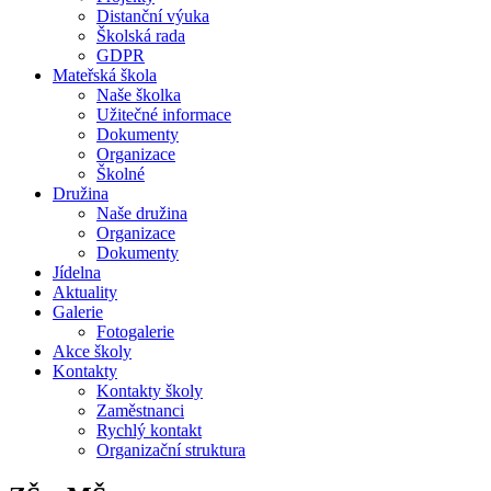
Distanční výuka
Školská rada
GDPR
Mateřská škola
Naše školka
Užitečné informace
Dokumenty
Organizace
Školné
Družina
Naše družina
Organizace
Dokumenty
Jídelna
Aktuality
Galerie
Fotogalerie
Akce školy
Kontakty
Kontakty školy
Zaměstnanci
Rychlý kontakt
Organizační struktura