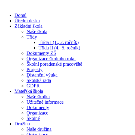
Domů
Úřední deska
Základní škola
Naše škola
Třídy
Třída I (1., 2. ročník)
Třída II (4., 5. ročník)
Dokumenty ZŠ
Organizace školního roku
Školní poradenské pracoviště
Projekty
Distanční výuka
Školská rada
GDPR
Mateřská škola
Naše školka
Užitečné informace
Dokumenty
Organizace
Školné
Družina
Naše družina
Organizace