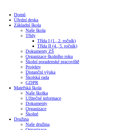
Domů
Úřední deska
Základní škola
Naše škola
Třídy
Třída I (1., 2. ročník)
Třída II (4., 5. ročník)
Dokumenty ZŠ
Organizace školního roku
Školní poradenské pracoviště
Projekty
Distanční výuka
Školská rada
GDPR
Mateřská škola
Naše školka
Užitečné informace
Dokumenty
Organizace
Školné
Družina
Naše družina
Organizace