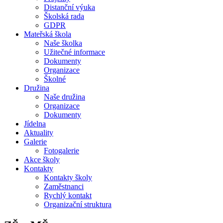
Distanční výuka
Školská rada
GDPR
Mateřská škola
Naše školka
Užitečné informace
Dokumenty
Organizace
Školné
Družina
Naše družina
Organizace
Dokumenty
Jídelna
Aktuality
Galerie
Fotogalerie
Akce školy
Kontakty
Kontakty školy
Zaměstnanci
Rychlý kontakt
Organizační struktura