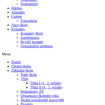
Dokumenty
Jídelna
Aktuality
Galerie
Fotogalerie
Akce školy
Kontakty
Kontakty školy
Zaměstnanci
Rychlý kontakt
Organizační struktura
Menu
Domů
Úřední deska
Základní škola
Naše škola
Třídy
Třída I (1., 2. ročník)
Třída II (4., 5. ročník)
Dokumenty ZŠ
Organizace školního roku
Školní poradenské pracoviště
Projekty