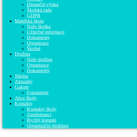
Distanční výuka
Školská rada
GDPR
Mateřská škola
Naše školka
Užitečné informace
Dokumenty
Organizace
Školné
Družina
Naše družina
Organizace
Dokumenty
Jídelna
Aktuality
Galerie
Fotogalerie
Akce školy
Kontakty
Kontakty školy
Zaměstnanci
Rychlý kontakt
Organizační struktura