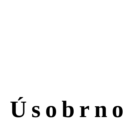
ZŠ a MŠ
Úsobrno