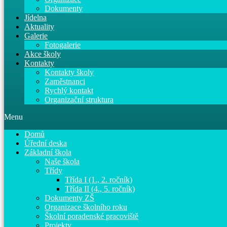
Dokumenty
Jídelna
Aktuality
Galerie
Fotogalerie
Akce školy
Kontakty
Kontakty školy
Zaměstnanci
Rychlý kontakt
Organizační struktura
Menu
Domů
Úřední deska
Základní škola
Naše škola
Třídy
Třída I (1., 2. ročník)
Třída II (4., 5. ročník)
Dokumenty ZŠ
Organizace školního roku
Školní poradenské pracoviště
Projekty