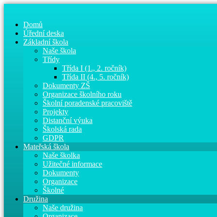
Domů
Úřední deska
Základní škola
Naše škola
Třídy
Třída I (1., 2. ročník)
Třída II (4., 5. ročník)
Dokumenty ZŠ
Organizace školního roku
Školní poradenské pracoviště
Projekty
Distanční výuka
Školská rada
GDPR
Mateřská škola
Naše školka
Užitečné informace
Dokumenty
Organizace
Školné
Družina
Naše družina
Organizace