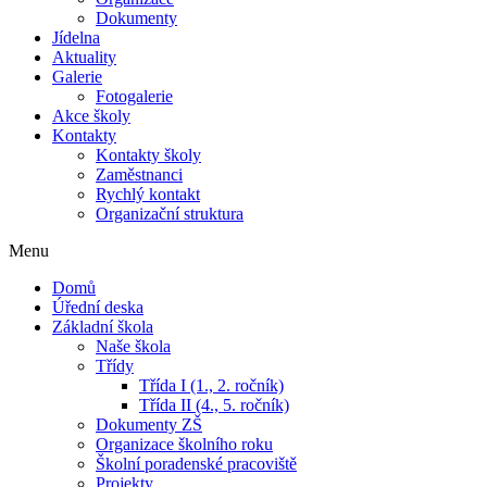
Dokumenty
Jídelna
Aktuality
Galerie
Fotogalerie
Akce školy
Kontakty
Kontakty školy
Zaměstnanci
Rychlý kontakt
Organizační struktura
Menu
Domů
Úřední deska
Základní škola
Naše škola
Třídy
Třída I (1., 2. ročník)
Třída II (4., 5. ročník)
Dokumenty ZŠ
Organizace školního roku
Školní poradenské pracoviště
Projekty