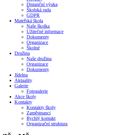
Distanční výuka
Školská rada
GDPR
Mateřská škola
Naše školka
Užitečné informace
Dokumenty
Organizace
Školné
Družina
Naše družina
Organizace
Dokumenty
Jídelna
Aktuality
Galerie
Fotogalerie
Akce školy
Kontakty
Kontakty školy
Zaměstnanci
Rychlý kontakt
Organizační struktura