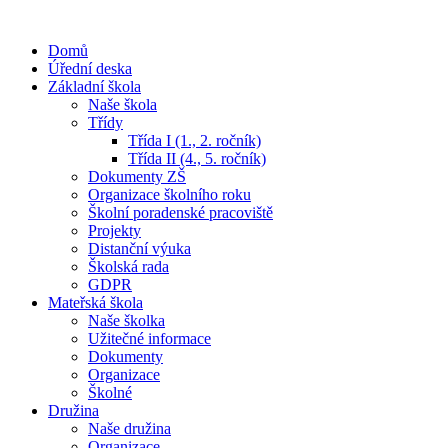
Domů
Úřední deska
Základní škola
Naše škola
Třídy
Třída I (1., 2. ročník)
Třída II (4., 5. ročník)
Dokumenty ZŠ
Organizace školního roku
Školní poradenské pracoviště
Projekty
Distanční výuka
Školská rada
GDPR
Mateřská škola
Naše školka
Užitečné informace
Dokumenty
Organizace
Školné
Družina
Naše družina
Organizace