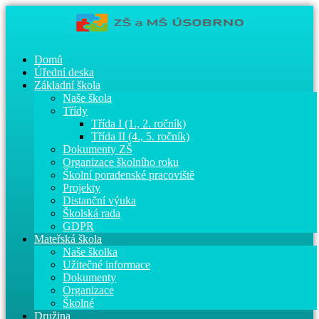
Domů
Úřední deska
Základní škola
Naše škola
Třídy
Třída I (1., 2. ročník)
Třída II (4., 5. ročník)
Dokumenty ZŠ
Organizace školního roku
Školní poradenské pracoviště
Projekty
Distanční výuka
Školská rada
GDPR
Mateřská škola
Naše školka
Užitečné informace
Dokumenty
Organizace
Školné
Družina