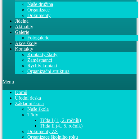
Naše družina
Organizace
Dokumenty
Jídelna
Aktuality
Galerie
Fotogalerie
Akce školy
Kontakty
Kontakty školy
Zaměstnanci
Rychlý kontakt
Organizační struktura
Menu
Domů
Úřední deska
Základní škola
Naše škola
Třídy
Třída I (1., 2. ročník)
Třída II (4., 5. ročník)
Dokumenty ZŠ
Organizace školního roku