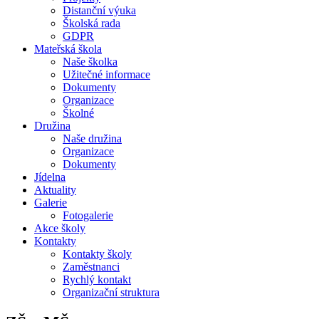
Distanční výuka
Školská rada
GDPR
Mateřská škola
Naše školka
Užitečné informace
Dokumenty
Organizace
Školné
Družina
Naše družina
Organizace
Dokumenty
Jídelna
Aktuality
Galerie
Fotogalerie
Akce školy
Kontakty
Kontakty školy
Zaměstnanci
Rychlý kontakt
Organizační struktura