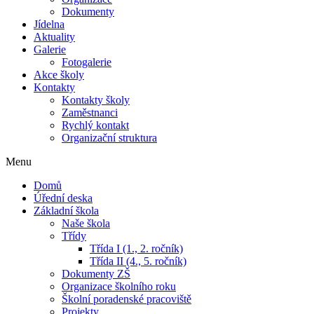
Dokumenty
Jídelna
Aktuality
Galerie
Fotogalerie
Akce školy
Kontakty
Kontakty školy
Zaměstnanci
Rychlý kontakt
Organizační struktura
Menu
Domů
Úřední deska
Základní škola
Naše škola
Třídy
Třída I (1., 2. ročník)
Třída II (4., 5. ročník)
Dokumenty ZŠ
Organizace školního roku
Školní poradenské pracoviště
Projekty