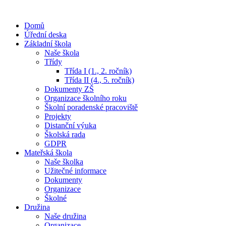
Domů
Úřední deska
Základní škola
Naše škola
Třídy
Třída I (1., 2. ročník)
Třída II (4., 5. ročník)
Dokumenty ZŠ
Organizace školního roku
Školní poradenské pracoviště
Projekty
Distanční výuka
Školská rada
GDPR
Mateřská škola
Naše školka
Užitečné informace
Dokumenty
Organizace
Školné
Družina
Naše družina
Organizace