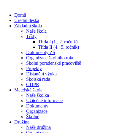
Domů
Úřední deska
Základní škola
Naše škola
Třídy
Třída I (1., 2. ročník)
Třída II (4., 5. ročník)
Dokumenty ZŠ
Organizace školního roku
Školní poradenské pracoviště
Projekty
Distanční výuka
Školská rada
GDPR
Mateřská škola
Naše školka
Užitečné informace
Dokumenty
Organizace
Školné
Družina
Naše družina
Organizace