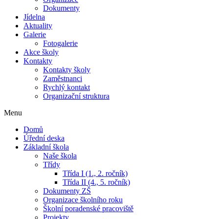
Dokumenty
Jídelna
Aktuality
Galerie
Fotogalerie
Akce školy
Kontakty
Kontakty školy
Zaměstnanci
Rychlý kontakt
Organizační struktura
Menu
Domů
Úřední deska
Základní škola
Naše škola
Třídy
Třída I (1., 2. ročník)
Třída II (4., 5. ročník)
Dokumenty ZŠ
Organizace školního roku
Školní poradenské pracoviště
Projekty