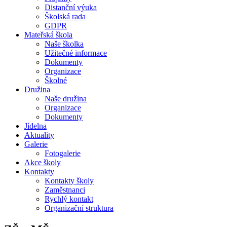
Distanční výuka
Školská rada
GDPR
Mateřská škola
Naše školka
Užitečné informace
Dokumenty
Organizace
Školné
Družina
Naše družina
Organizace
Dokumenty
Jídelna
Aktuality
Galerie
Fotogalerie
Akce školy
Kontakty
Kontakty školy
Zaměstnanci
Rychlý kontakt
Organizační struktura