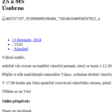
ZŠ a MŠ
Úsobrno
13 listopadu, 2024
,
15:01
,
Aktuálně
Vážení rodiče,
srdečně vás zveme na tradiční vánoční jarmark, který se koná 1.12.2
Přijďte si užít nadcházející atmosféru Vánoc, ochutnat drobné vánoční
V 17.00 hodin nás čeká společné rozsvícení vánočního stromu, jehož 
Těšíme se na Vás!
Sdílet příspěvek:
Share on facebook