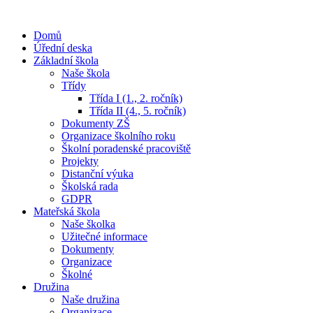
Domů
Úřední deska
Základní škola
Naše škola
Třídy
Třída I (1., 2. ročník)
Třída II (4., 5. ročník)
Dokumenty ZŠ
Organizace školního roku
Školní poradenské pracoviště
Projekty
Distanční výuka
Školská rada
GDPR
Mateřská škola
Naše školka
Užitečné informace
Dokumenty
Organizace
Školné
Družina
Naše družina
Organizace