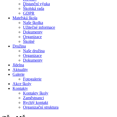
Distanční výuka
Školská rada
GDPR
Mateřská škola
Naše školka
Užitečné informace
Dokumenty
Organizace
Školné
Družina
Naše družina
Organizace
Dokumenty
Jídelna
Aktuality
Galerie
Fotogalerie
Akce školy
Kontakty
Kontakty školy
Zaměstnanci
Rychlý kontakt
Organizační struktura