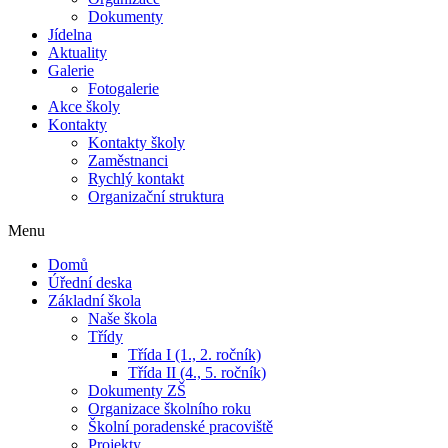
Dokumenty
Jídelna
Aktuality
Galerie
Fotogalerie
Akce školy
Kontakty
Kontakty školy
Zaměstnanci
Rychlý kontakt
Organizační struktura
Menu
Domů
Úřední deska
Základní škola
Naše škola
Třídy
Třída I (1., 2. ročník)
Třída II (4., 5. ročník)
Dokumenty ZŠ
Organizace školního roku
Školní poradenské pracoviště
Projekty