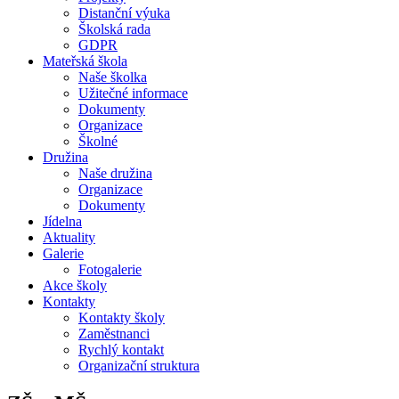
Distanční výuka
Školská rada
GDPR
Mateřská škola
Naše školka
Užitečné informace
Dokumenty
Organizace
Školné
Družina
Naše družina
Organizace
Dokumenty
Jídelna
Aktuality
Galerie
Fotogalerie
Akce školy
Kontakty
Kontakty školy
Zaměstnanci
Rychlý kontakt
Organizační struktura