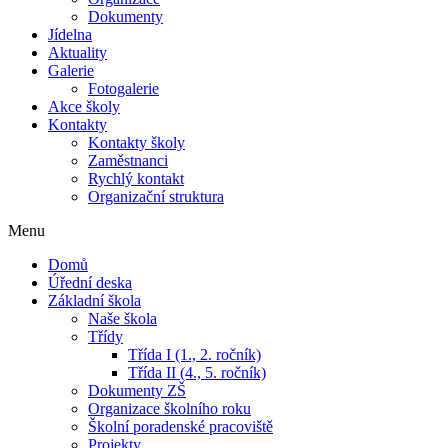
Dokumenty
Jídelna
Aktuality
Galerie
Fotogalerie
Akce školy
Kontakty
Kontakty školy
Zaměstnanci
Rychlý kontakt
Organizační struktura
Menu
Domů
Úřední deska
Základní škola
Naše škola
Třídy
Třída I (1., 2. ročník)
Třída II (4., 5. ročník)
Dokumenty ZŠ
Organizace školního roku
Školní poradenské pracoviště
Projekty