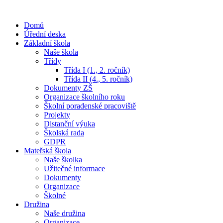
Domů
Úřední deska
Základní škola
Naše škola
Třídy
Třída I (1., 2. ročník)
Třída II (4., 5. ročník)
Dokumenty ZŠ
Organizace školního roku
Školní poradenské pracoviště
Projekty
Distanční výuka
Školská rada
GDPR
Mateřská škola
Naše školka
Užitečné informace
Dokumenty
Organizace
Školné
Družina
Naše družina
Organizace