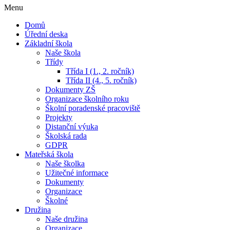
Menu
Domů
Úřední deska
Základní škola
Naše škola
Třídy
Třída I (1., 2. ročník)
Třída II (4., 5. ročník)
Dokumenty ZŠ
Organizace školního roku
Školní poradenské pracoviště
Projekty
Distanční výuka
Školská rada
GDPR
Mateřská škola
Naše školka
Užitečné informace
Dokumenty
Organizace
Školné
Družina
Naše družina
Organizace