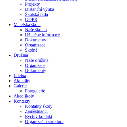
Projekty
Distanční výuka
Školská rada
GDPR
Mateřská škola
Naše školka
Užitečné informace
Dokumenty
Organizace
Školné
Družina
Naše družina
Organizace
Dokumenty
Jídelna
Aktuality
Galerie
Fotogalerie
Akce školy
Kontakty
Kontakty školy
Zaměstnanci
Rychlý kontakt
Organizační struktura