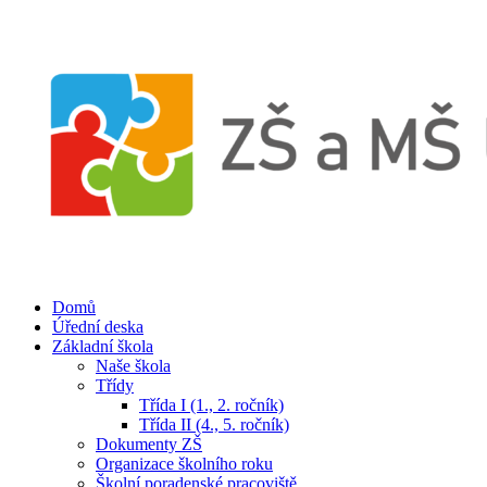
Domů
Úřední deska
Základní škola
Naše škola
Třídy
Třída I (1., 2. ročník)
Třída II (4., 5. ročník)
Dokumenty ZŠ
Organizace školního roku
Školní poradenské pracoviště